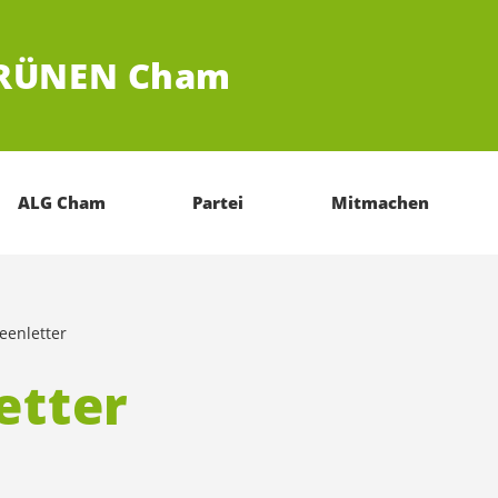
GRÜNEN Cham
ALG Cham
Partei
Mitmachen
eenletter
etter