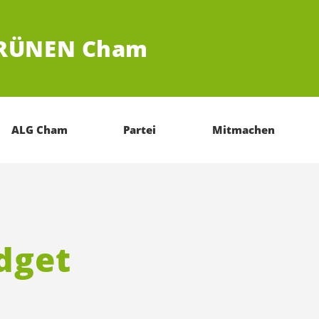
GRÜNEN Cham
ALG Cham
Partei
Mitmachen
dget